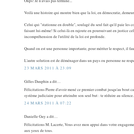
Oups! Je n'avais pas terminé...
Voilà une histoire qui montre bien que la loi, en démocratie, demeure
Celui qui "stationne en double", soulagé du seul fait qu'il paie les c
faisant lui-même! Si celui-là en rajoute en poursuivant en justice ce
incompréhension de l'utilité de la loi est profonde.
Quand on est une personne importante, pour mériter le respect, il faut 
L'autre solution est de déménager dans un pays ou personne ne respect
23 MARS 2011 À 23:09
Gilles Dauphin a dit…
Félicitations Pierre d'avoir mené ce premier combat jusqu'au bout car
système judiciaire pour atteindre son seul but : te réduire au silence.
24 MARS 2011 À 07:22
Danielle Guy a dit…
Félicitations M. Lacerte, Vous avez mon appui dans votre engagement 
aux yeux de tous.