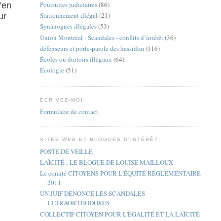
Poursuites judiciaires
(86)
’en
Stationnement illégal
(21)
ur
Synanogues illégales
(53)
Union Montréal : Scandales - conflits d’intérêt
(36)
défenseurs et porte-parole des hassidim
(116)
Écoles ou dortoirs illégaux
(64)
Écologie
(51)
ÉCRIVEZ-MOI
Formulaire de contact
SITES WEB ET BLOGUES D'INTÉRÊT
POSTE DE VEILLE
LAÏCITÉ : LE BLOGUE DE LOUISE MAILLOUX
Le comité CITOYENS POUR L'ÉQUITÉ RÈGLEMENTAIRE
2011
UN JUIF DÉNONCE LES SCANDALES
ULTRAORTHODOXES
COLLECTIF CITOYEN POUR L'ÉGALITÉ ET LA LAÏCITÉ