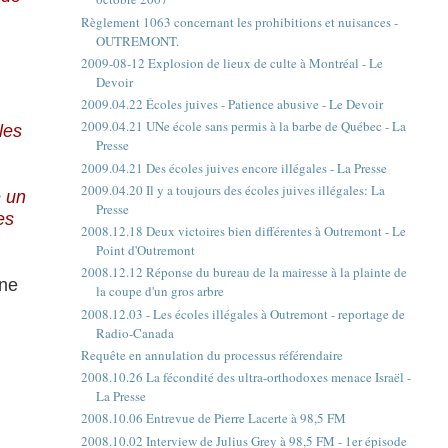
Règlement 1063 concernant les prohibitions et nuisances -
OUTREMONT.
2009-08-12 Explosion de lieux de culte à Montréal - Le
Devoir
2009.04.22 Écoles juives - Patience abusive - Le Devoir
2009.04.21 UNe école sans permis à la barbe de Québec - La
les
Presse
2009.04.21 Des écoles juives encore illégales - La Presse
2009.04.20 Il y a toujours des écoles juives illégales: La
e un
Presse
es
2008.12.18 Deux victoires bien différentes à Outremont - Le
Point d'Outremont
2008.12.12 Réponse du bureau de la mairesse à la plainte de
 ne
la coupe d'un gros arbre
2008.12.03 - Les écoles illégales à Outremont - reportage de
Radio-Canada
Requête en annulation du processus référendaire
2008.10.26 La fécondité des ultra-orthodoxes menace Israël -
La Presse
2008.10.06 Entrevue de Pierre Lacerte à 98,5 FM
2008.10.02 Interview de Julius Grey à 98,5 FM - 1er épisode