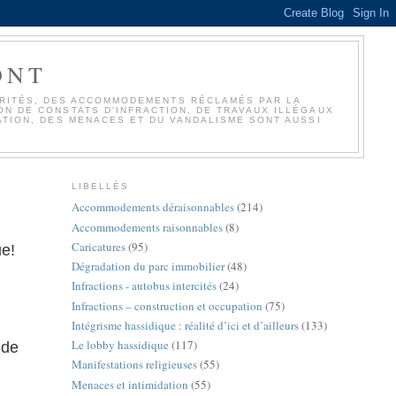
ONT
TORITÉS, DES ACCOMMODEMENTS RÉCLAMÉS PAR LA
N DE CONSTATS D'INFRACTION, DE TRAVAUX ILLÉGAUX
ATION, DES MENACES ET DU VANDALISME SONT AUSSI
LIBELLÉS
Accommodements déraisonnables
(214)
Accommodements raisonnables
(8)
Caricatures
(95)
ue!
Dégradation du parc immobilier
(48)
Infractions - autobus intercités
(24)
Infractions – construction et occupation
(75)
Intégrisme hassidique : réalité d’ici et d’ailleurs
(133)
Le lobby hassidique
(117)
 de
Manifestations religieuses
(55)
Menaces et intimidation
(55)