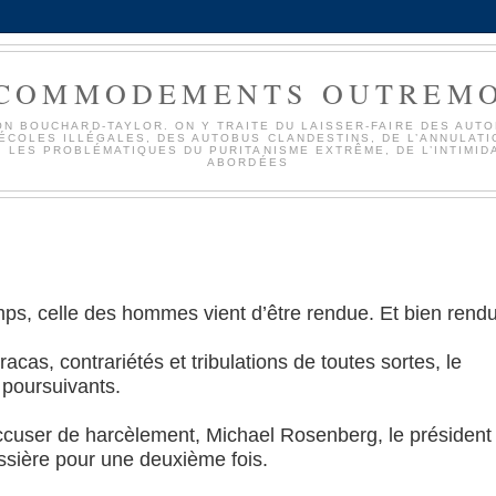
COMMODEMENTS OUTREM
SION BOUCHARD-TAYLOR. ON Y TRAITE DU LAISSER-FAIRE DES AU
COLES ILLÉGALES, DES AUTOBUS CLANDESTINS, DE L’ANNULATIO
 LES PROBLÉMATIQUES DU PURITANISME EXTRÊME, DE L’INTIMID
ABORDÉES
mps, celle des hommes vient d’être rendue. Et bien rend
cas, contrariétés et tribulations de toutes sortes, le
 poursuivants.
accuser de harcèlement, Michael Rosenberg, le président
ussière pour une deuxième fois.