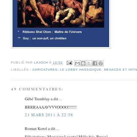
PUBLIÉ PAR
LAJOCH
À
10:52
LIBELLÉS :
CARICATURES
,
LE LOBBY HASSIDIQUE
,
MENACES ET INTI
49 COMMENTAIRES:
Gébé Tremblay a dit…
BRRRAAAAVVVVOOOO!!!!!!!
21 MARS 2011 À 22:58
Roman Korol a dit…
Félicitations, Monsieur Lacerte! Mille fois, Bravo!