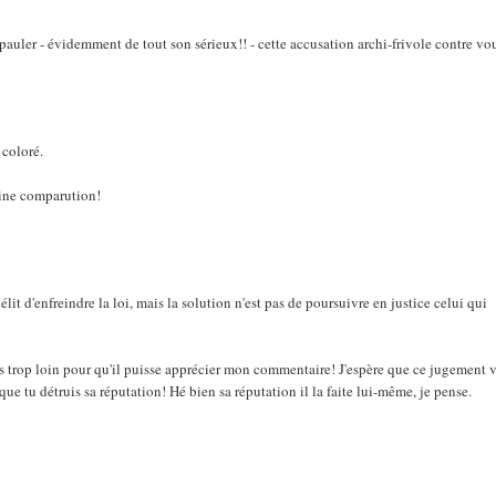
 épauler - évidemment de tout son sérieux!! - cette accusation archi-frivole contre vo
 coloré.
aine comparution!
délit d'enfreindre la loi, mais la solution n'est pas de poursuivre en justice celui qui
pas trop loin pour qu'il puisse apprécier mon commentaire! J'espère que ce jugement 
que tu détruis sa réputation! Hé bien sa réputation il la faite lui-même, je pense.