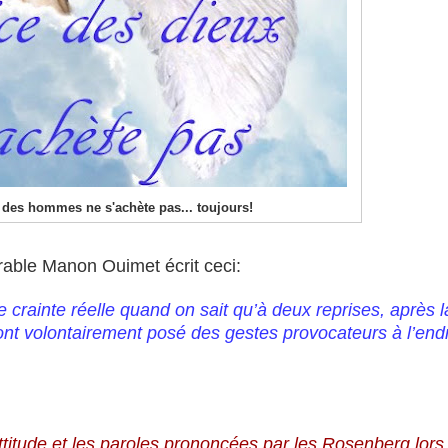
e des hommes ne s'achète pas... toujours!
able Manon Ouimet écrit ceci:
e crainte réelle quand on sait qu’à deux reprises, après l
] ont volontairement posé des gestes provocateurs à l’endr
attitude et les paroles prononcées par les Rosenberg lors