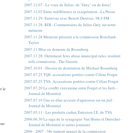
2007.12.07 - Le voeu de Julius: de "Grey" ou de force!
2007.12.03 Entre indifférence et exaspération - La Presse
2007.11.29: Entrevue avec Benoît Dutrizac, 98,5 FM
2007.11.28: RDI - Commentaires de Julius Grey sur notre
mémoire
2007.11.28 Mémoire présenté à la commission Bouchard-
Taylor
2007.11 Mise en demeure de Rosenberg
2007.11.28: Outremont Jews abuse municipal rules, resident
tells commission - The Gazette
2007.10.01 - Dossier de destitution de Michael Rosenberg
2007.07.25 TQS: accusations portées contre Céline Forget
2007.07.25 TVA: Accusations portées contre Céline Forget
2007.07.20 Le conflit s'envenime entre Forget et les Juifs -
t le
Journal de Montréal
2007.07.19 Une ex-élue accusée d'agression sur un juif -
Journal de Montréal
2007.05.11 - Les produits casher, Émission J.E. de TVA
2006.06.30 La saga de la synagogue Van Horne et Durocher -
our
Journal de Montréal et autres journaux
2006 - 2007 - 38e rapport annuel de la commission