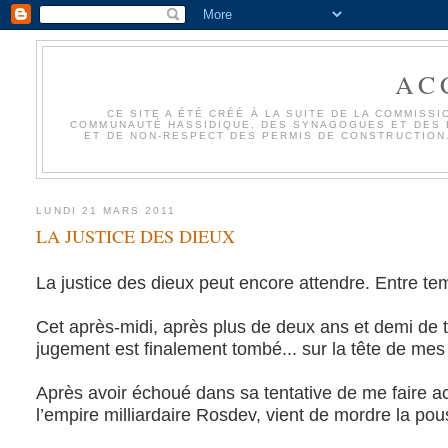
AC
CE SITE A ÉTÉ CRÉÉ À LA SUITE DE LA COMMIS
COMMUNAUTÉ HASSIDIQUE, DES SYNAGOGUES ET DES É
ET DE NON-RESPECT DES PERMIS DE CONSTRUCTION.
LUNDI 21 MARS 2011
LA JUSTICE DES DIEUX
La justice des dieux peut encore attendre. Entre te
Cet après-midi, après plus de deux ans et demi de tra
jugement est finalement tombé... sur la tête de mes
Après avoir échoué dans sa tentative de me faire 
l’empire milliardaire Rosdev, vient de mordre la po