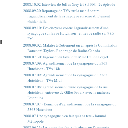
2008.10.02 Interview de Julius Grey à 98,5 FM - 2e épisode
2008.09.20 Reportage de TVA sur la manif contre
l'agrandissement de la synagogue en zone strictement
résidentielle
2008.09.10: Des citoyens contre l'agrandissement d'une
synagogue sur la rue Hutchison - entrevue radio sur 98,5
FM
l
2008.09.02: Malaise à Outremont un an après la Commission
Bouchard-Taylor - Reportage de Radio-Canada
2008.07.30: Jugement en faveur de Mme Céline Forget
2008.07.09: Agrandissement de la synagogue du 5363
Hutchison - TVA 18h
2008.07.09: Agrandissement de la synagogue du 5363
Hutchison - TVA Midi
2008.07.08: agrandissement d'une synagogue de la rue
Hutchison: entrevue de Gilles Proulx avec la mairesse
Fotopulos
2008.07.07 - Demande d'agrandissement de la synagogue du
5363 Hutchison
2008.07 Une synagogue n'en fait qu'à sa tête - Journal
Métropole
2008.06.23: Le temps des choix: le chaos ou l'harmonie